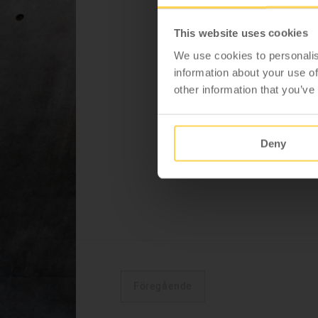
This website uses cookies
Dimensioner
We use cookies to personalis
Välj storlek på bordsskivan.
information about your use of
other information that you’ve
800x600x24
1200x600x24
A
Deny
1600x800x24
2000x800x24
Material
Föregående
Grå laminat