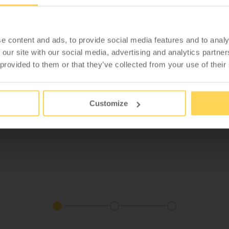
Genom att logga in med ditt konto hos WFI.se kan
du se priser direkt i konfiguratorn.
e content and ads, to provide social media features and to analy
 our site with our social media, advertising and analytics partn
 provided to them or that they’ve collected from your use of their
1600x600x24
2000x600x24
Nej
Ja
rbetsbord
Packbord
Multiarbets
Customize