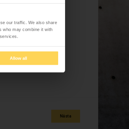
se our traffic. We also share
ers who may combine it with
 services.
800x800x24
1200x800x24
plats
Allow all
Nästa