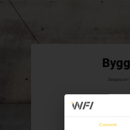
Anpassa
Under bord
Över bord
E
Välj funktion
Lastkapacitet
Dimensioner
Material
Välj funktion
Så väljer du funktion
Bygg
Fast
El
Designa ert 
Lastkapacitet
Välj lastkapacitet
300 kg
500 kg
Consent