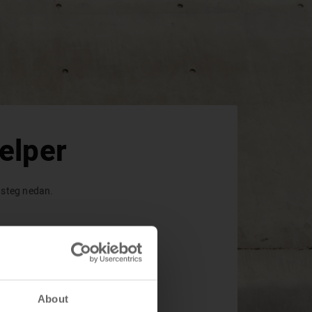
Översikt & nästa steg
elper
a steg nedan.
About